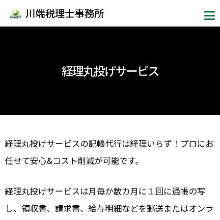
メ
内
川端税理士事務所
ニ
容
ュ
ー
を
ス
経理丸投げサービス
キ
ッ
プ
経理丸投げサービスの記帳代行は経理いらず！プロにお
任せて安心&コスト削減が可能です。
経理丸投げサービスは月毎か数カ月に１回に通帳の写
し、領収書、請求書、給与明細などを郵送またはオンラ