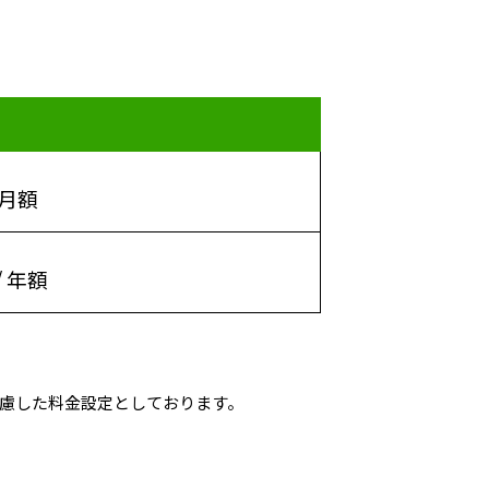
用
月額
/ 年額
慮した料金設定としております。