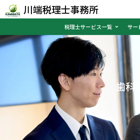
内
川端税理士事務所
容
税理士サービス一覧
サー
を
ス
キ
ッ
プ
歯科