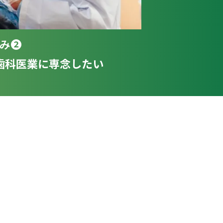
み❷
歯科医業に専念したい