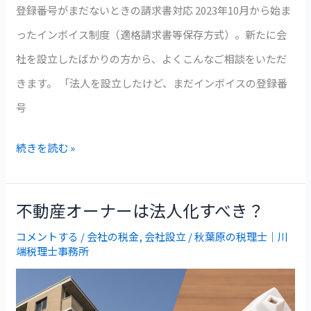
登録番号がまだないときの請求書対応 2023年10月から始ま
す
ったインボイス制度（適格請求書等保存方式）。新たに会
る？
社を設立したばかりの方から、よくこんなご相談をいただ
きます。 「法人を設立したけど、まだインボイスの登録番
号
続きを読む »
不動産オーナーは法人化すべき？
不
動
コメントする
/
会社の税金
,
会社設立
/
秋葉原の税理士｜川
端税理士事務所
産
オ
ー