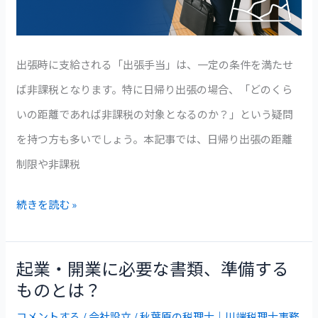
は？
日
出張時に支給される「出張手当」は、一定の条件を満たせ
帰
ば非課税となります。特に日帰り出張の場合、「どのくら
り
いの距離であれば非課税の対象となるのか？」という疑問
出
を持つ方も多いでしょう。本記事では、日帰り出張の距離
張
制限や非課税
の
距
続きを読む »
離
に
起業・開業に必要な書類、準備する
制
起
ものとは？
限
業・
は
コメントする
/
会社設立
/
秋葉原の税理士｜川端税理士事務