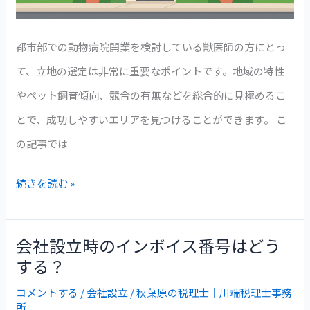
い
る
都市部での動物病院開業を検討している獣医師の方にとっ
都
て、立地の選定は非常に重要なポイントです。地域の特性
心
やペット飼育傾向、競合の有無などを総合的に見極めるこ
周
とで、成功しやすいエリアを見つけることができます。 こ
辺
の記事では
の
続きを読む »
地
域
は？
会社設立時のインボイス番号はどう
会
する？
社
コメントする
/
会社設立
/
秋葉原の税理士｜川端税理士事務
設
所