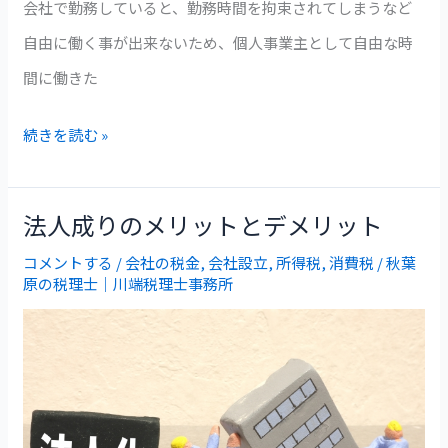
す
会社で勤務していると、勤務時間を拘束されてしまうなど
の
く
自由に働く事が出来ないため、個人事業主として自由な時
と
解
間に働きた
は？
説
続きを読む »
法人成りのメリットとデメリット
法
人
コメントする
/
会社の税金
,
会社設立
,
所得税
,
消費税
/
秋葉
原の税理士｜川端税理士事務所
成
り
の
メ
リ