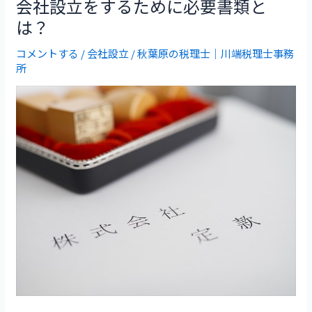
会社設立をするために必要書類と
会
は？
社
コメントする
/
会社設立
/
秋葉原の税理士｜川端税理士事務
設
所
立
を
す
る
た
め
に
必
要
書