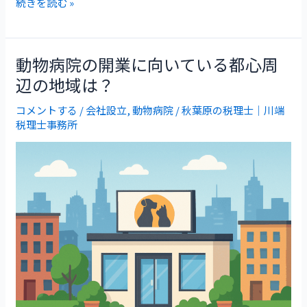
続きを読む »
と
税
理
動物病院の開業に向いている都心周
動
辺の地域は？
士
物
報
コメントする
/
会社設立
,
動物病院
/
秋葉原の税理士｜川端
病
税理士事務所
酬
院
が
の
安
開
く
業
な
に
る？
向
い
て