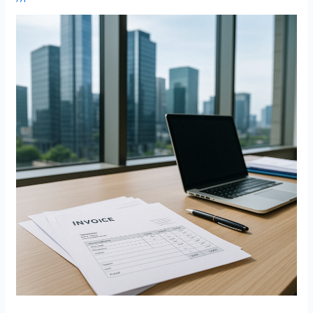
立
時
の
イ
ン
ボ
イ
ス
番
号
は
ど
う