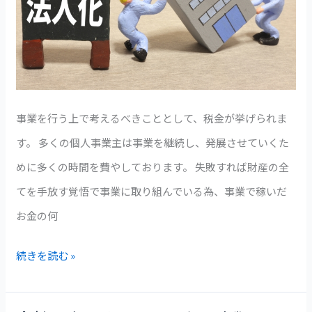
ッ
ト
と
デ
メ
事業を行う上で考えるべきこととして、税金が挙げられま
リ
す。 多くの個人事業主は事業を継続し、発展させていくた
ッ
めに多くの時間を費やしております。 失敗すれば財産の全
ト
てを手放す覚悟で事業に取り組んでいる為、事業で稼いだ
お金の何
続きを読む »