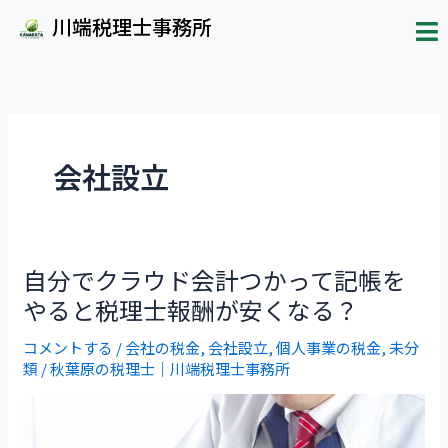
メ
内
川端税理士事務所
ニ
容
ュ
ー
を
ス
キ
会社設立
ッ
プ
自分でクラウド会計つかって記帳を
自
やると税理士報酬が安くなる？
分
コメントする
/
会社の税金
,
会社設立
,
個人事業の税金
,
未分
で
類
/
秋葉原の税理士｜川端税理士事務所
ク
ラ