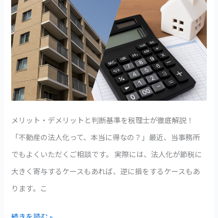
ナ
ー
は
法
人
化
す
メリット・デメリットと判断基準を税理士が徹底解説！
べ
「不動産の法人化って、本当に得なの？」最近、当事務所
き？
でもよくいただくご相談です。 実際には、法人化が節税に
大きく寄与するケースもあれば、逆に損をするケースもあ
ります。こ
続きを読む »