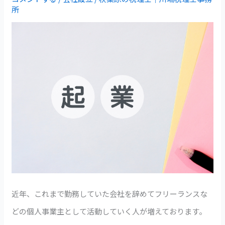
開
所
あ
業
る
に
の
必
か？
要
税
な
理
書
士
類、
が
準
わ
備
か
す
り
近年、これまで勤務していた会社を辞めてフリーランスな
る
や
どの個人事業主として活動していく人が増えております。
も