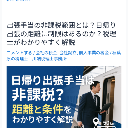
出張手当の非課税範囲とは？日帰り
出
出張の距離に制限はあるのか？税理
張
士がわかりやすく解説
手
コメントする
/
会社の税金
,
会社設立
,
個人事業の税金
/
秋葉
当
原の税理士｜川端税理士事務所
の
非
課
税
範
囲
と