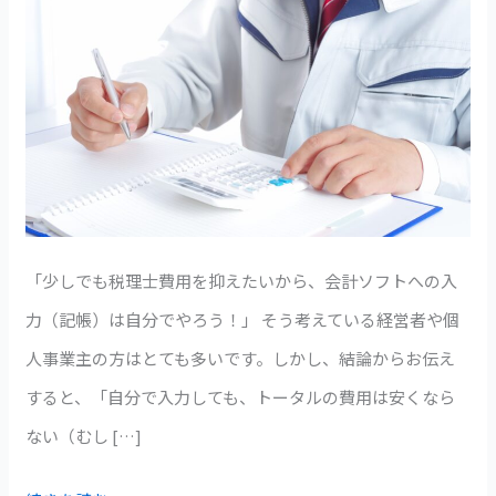
ウ
ド
会
計
つ
か
っ
「少しでも税理士費用を抑えたいから、会計ソフトへの入
て
力（記帳）は自分でやろう！」 そう考えている経営者や個
記
人事業主の方はとても多いです。しかし、結論からお伝え
帳
すると、「自分で入力しても、トータルの費用は安くなら
を
ない（むし […]
や
る