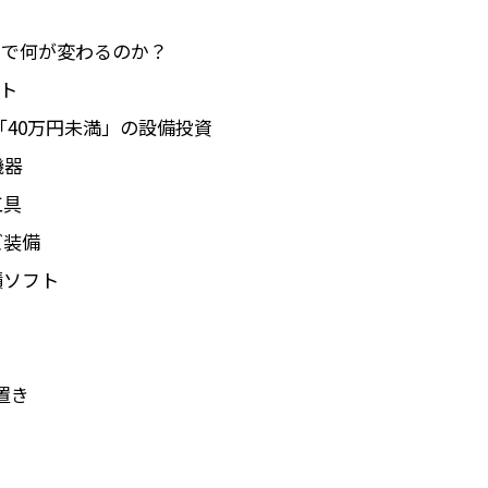
円」で何が変わるのか？
ト
40万円未満」の設備投資
機器
工具
ズ装備
積ソフト
」
置き