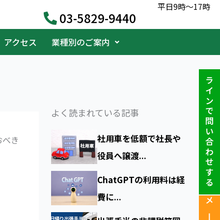
平日9時〜17時
03-5829-9440
アクセス
業種別のご案内
ラインで問い合わせする
よく読まれている記事
社用車を低額で社長や
おべき
役員へ譲渡...
ChatGPTの利用料は経
費に...