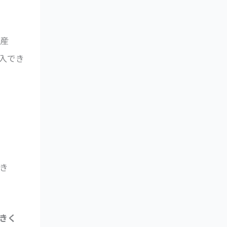
資産
入でき
き
きく