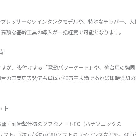
ンプレッサーのツインタンクモデルや、特殊なチッパー、大
る高額な基幹工具の導入が一括経費で可能となります。
備
ですが、後付けする「電動パワーゲート」や、荷台用の強固
円台の車両周辺装備も単体で40万円未満であれば即時償却の
フト
塵・耐衝撃仕様のタフなノートPC（パナソニックの
ソフト、2次元/3次元CADソフトのライセンスなども、40