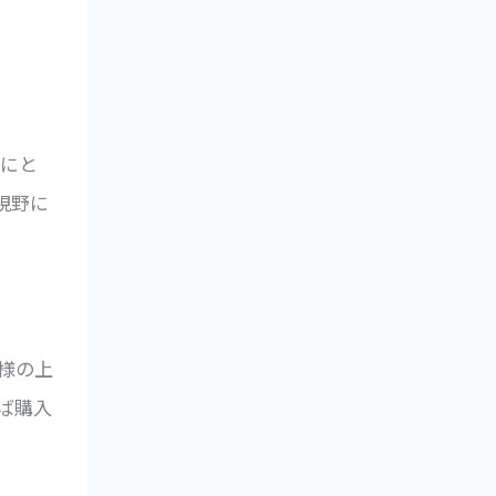
々にと
視野に
様の上
ば購入