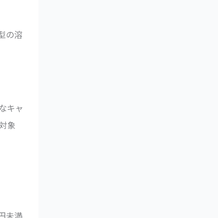
型の溶
なキャ
対象
万円未満