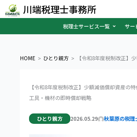
内
川端税理士事務所
容
税理士サービス一覧
サー
を
ス
キ
HOME
ひとり親方
【令和8年度税制改正】少額
ッ
プ
【令和8年度税制改正】少額減価償却資産の特
工具・機材の即時償却戦略
ひとり親方
2026.05.29
秋葉原の税理