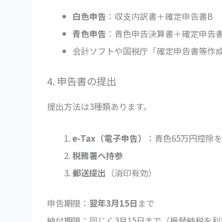
白色申告
：収支内訳書＋確定申告書B
青色申告
：青色申告決算書＋確定申告書
会計ソフトや国税庁「確定申告書等作
4. 申告書の提出
提出方法は3種類あります。
e-Tax（電子申告）
：青色65万円控除
税務署へ持参
郵送提出
（消印有効）
申告期限：
翌年3月15日
まで
納付期限：同じく3月15日まで（振替納税を利