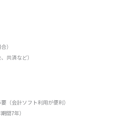
場合）
金、共済など）
必要（会計ソフト利用が便利）
期間7年）