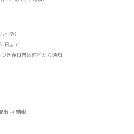
替も可能）
31日まで
基づき後日市区町村から通知
提出 → 納税